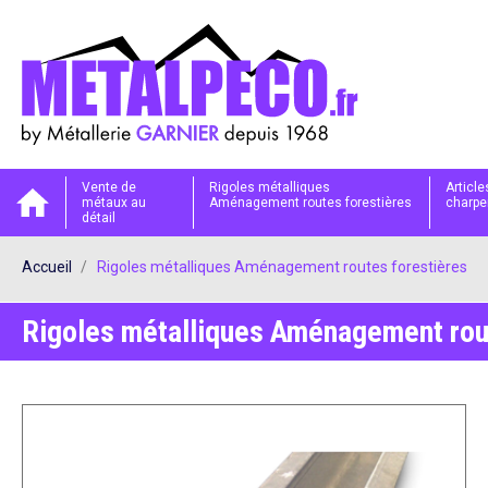
Vente de
Rigoles métalliques
Articl
métaux au
Aménagement routes forestières
charpe
détail
Accueil
Rigoles métalliques Aménagement routes forestières
Rigoles métalliques Aménagement rou